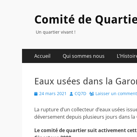
Comité de Quartie
Un quartier vivant !
Menu
Aller
Accueil
Qui sommes nous
L’Histoir
au
principal
contenu
Eaux usées dans la Garon
Posted
Author
24 mars 2021
CQ7D
Laisser un comment
on
La rupture d’un collecteur d’eaux usées issu
déversement depuis plusieurs jours dans la
Le comité de quartier suit activement cette 