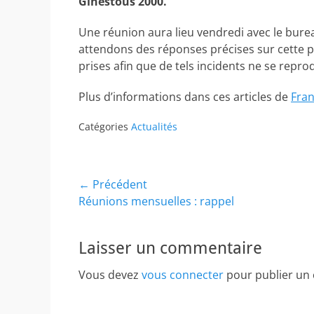
Ginestous 2000.
Une réunion aura lieu vendredi avec le bure
attendons des réponses précises sur cette po
prises afin que de tels incidents ne se repro
Plus d’informations dans ces articles de
Fran
Catégories
Actualités
Navigation
← Précédent
Article
Réunions mensuelles : rappel
de
précédent :
l’article
Laisser un commentaire
Vous devez
vous connecter
pour publier un