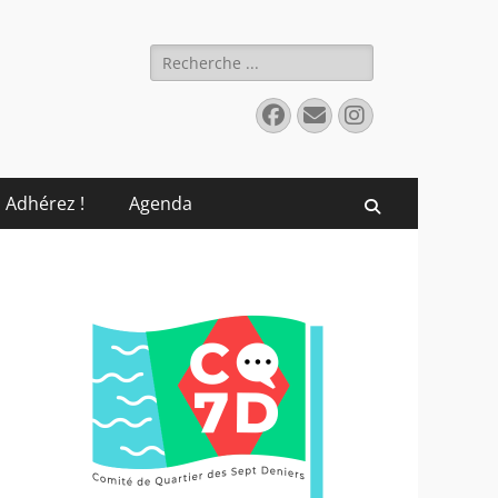
Rechercher :
Facebook
E-
Instagram
mail
Adhérez !
Agenda
Recherche