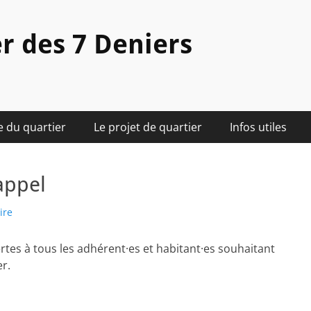
r des 7 Deniers
e du quartier
Le projet de quartier
Infos utiles
appel
ire
es à tous les adhérent·es et habitant·es souhaitant
er.