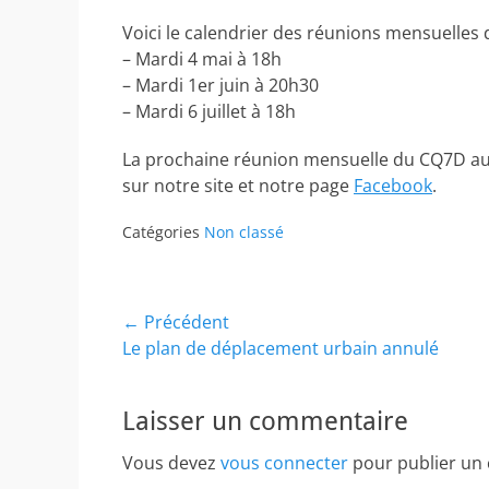
Voici le calendrier des réunions mensuelles 
– Mardi 4 mai à 18h
– Mardi 1er juin à 20h30
– Mardi 6 juillet à 18h
La prochaine réunion mensuelle du CQ7D aura 
sur notre site et notre page
Facebook
.
Catégories
Non classé
Navigation
← Précédent
Article
Le plan de déplacement urbain annulé
de
précédent :
l’article
Laisser un commentaire
Vous devez
vous connecter
pour publier un