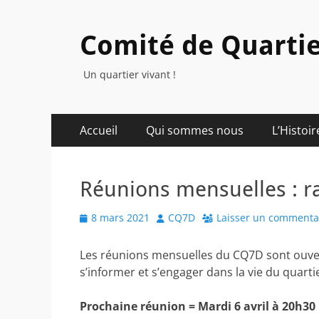
Comité de Quartie
Un quartier vivant !
Menu
Aller
Accueil
Qui sommes nous
L’Histoir
au
principal
contenu
Réunions mensuelles : r
Posted
Author
8 mars 2021
CQ7D
Laisser un commenta
on
Les réunions mensuelles du CQ7D sont ouvert
s’informer et s’engager dans la vie du quarti
Prochaine réunion = Mardi 6 avril à 20h30