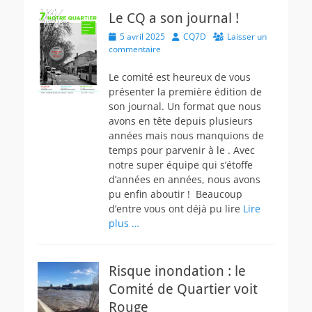
Le CQ a son journal !
Posted
Author
5 avril 2025
CQ7D
Laisser un
on
commentaire
Le comité est heureux de vous
présenter la première édition de
son journal. Un format que nous
avons en tête depuis plusieurs
années mais nous manquions de
temps pour parvenir à le . Avec
notre super équipe qui s’étoffe
d’années en années, nous avons
pu enfin aboutir ! Beaucoup
d’entre vous ont déjà pu lire
Lire
plus …
Risque inondation : le
Comité de Quartier voit
Rouge