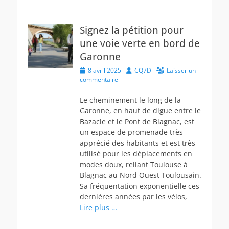
Signez la pétition pour
une voie verte en bord de
Garonne
Posted
Author
8 avril 2025
CQ7D
Laisser un
on
commentaire
Le cheminement le long de la
Garonne, en haut de digue entre le
Bazacle et le Pont de Blagnac, est
un espace de promenade très
apprécié des habitants et est très
utilisé pour les déplacements en
modes doux, reliant Toulouse à
Blagnac au Nord Ouest Toulousain.
Sa fréquentation exponentielle ces
dernières années par les vélos,
Lire plus …