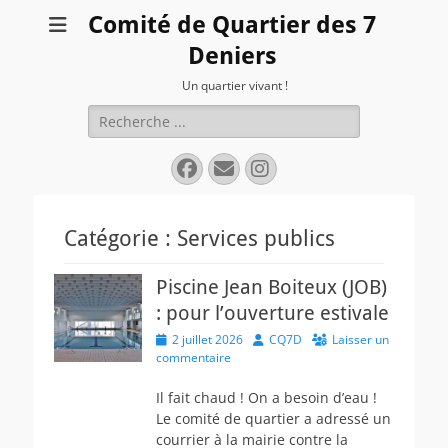
Comité de Quartier des 7
Deniers
Un quartier vivant !
Rechercher :
Facebook
E-
Instagram
mail
Catégorie :
Services publics
Piscine Jean Boiteux (JOB)
: pour l’ouverture estivale
Posted
Author
2 juillet 2026
CQ7D
Laisser un
on
commentaire
Il fait chaud ! On a besoin d’eau !
Le comité de quartier a adressé un
courrier à la mairie contre la