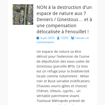
NON à la destruction d’un
espace de nature aux 7
Deniers / Ginestous… et à
une compensation
délocalisée à Fenouillet !
Posted
Author
4 juin 2025
CQ7D
Laisser un
on
commentaire
Un espace de nature va être
détruit pour l’extension de l’usine
de dépollution des eaux usées de
Ginestous (parcelle BP3). Ce bois
est un refuge pour la biodiversité
locale comme notamment : Milan
noir et Buse variable (nidification)
Chauves-souris (gîtes et chasse)
Chênes, tilleuls, cyprès… un
véritable patrimoine vivant.
Toulouse Métropole prévoit de