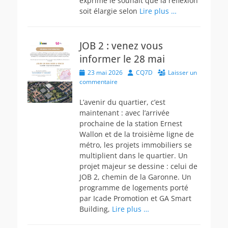
exprimé le souhait que la réflexion
soit élargie selon
Lire plus …
JOB 2 : venez vous
informer le 28 mai
Posted
Author
23 mai 2026
CQ7D
Laisser un
on
commentaire
L’avenir du quartier, c’est
maintenant : avec l’arrivée
prochaine de la station Ernest
Wallon et de la troisième ligne de
métro, les projets immobiliers se
multiplient dans le quartier. Un
projet majeur se dessine : celui de
JOB 2, chemin de la Garonne. Un
programme de logements porté
par Icade Promotion et GA Smart
Building,
Lire plus …