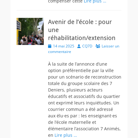
compenser cette
Lire plus …
Avenir de l’école : pour
une
réhabilitation/extension
Posted
Author
14 mai 2025
CQ7D
Laisser un
on
commentaire
À la suite de l’annonce d’une
option préférentielle par la ville
pour un scénario de reconstruction
totale du groupe scolaire des 7
Deniers, plusieurs acteurs
éducatifs et associatifs du quartier
ont exprimé leurs inquiétudes. Un
courrier commun a été adressé
aux élu·es par : les enseignant·es
de l’école maternelle et
élémentaire l’association 7 Animés,
en
Lire plus …