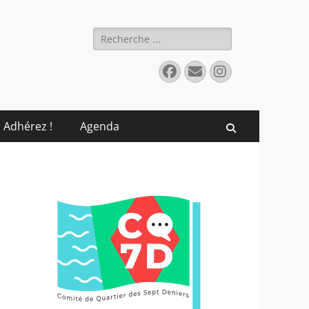
Rechercher :
Facebook
E-
Instagram
mail
Adhérez !
Agenda
Recherche