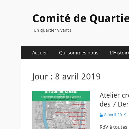
Comité de Quartie
Un quartier vivant !
Menu
Aller
Accueil
Qui sommes nous
L’Histoir
au
principal
contenu
Jour :
8 avril 2019
Atelier c
des 7 Den
Posted
8 avril 2019
on
RdV à toutes 