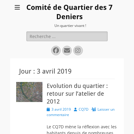
Comité de Quartier des 7
Deniers
Un quartier vivant !
Rechercher :
Facebook
E-
Instagram
mail
Jour :
3 avril 2019
Evolution du quartier :
retour sur l’atelier de
2012
Posted
Author
3 avril 2019
CQ7D
Laisser un
on
commentaire
Le CQ7D mène la réflexion avec les
habitants depuis de nombreuses