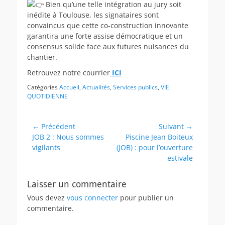
Bien qu’une telle intégration au jury soit
inédite à Toulouse, les signataires sont
convaincus que cette co-construction innovante
garantira une forte assise démocratique et un
consensus solide face aux futures nuisances du
chantier.
Retrouvez notre courrier
ICI
Catégories
Accueil
,
Actualités
,
Services publics
,
VIE
QUOTIDIENNE
Navigation
← Précédent
Suivant →
Article
Article
JOB 2 : Nous sommes
Piscine Jean Boiteux
de
précédent :
suivant :
vigilants
(JOB) : pour l’ouverture
l’article
estivale
Laisser un commentaire
Vous devez
vous connecter
pour publier un
commentaire.