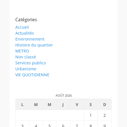
Catégories
Accueil
Actualités
Environnement
Histoire du quartier
METRO
Non classé
Services publics
Urbanisme
VIE QUOTIDIENNE
AOÛT 2026
L
M
M
J
V
S
D
1
2
3
4
5
6
7
8
9