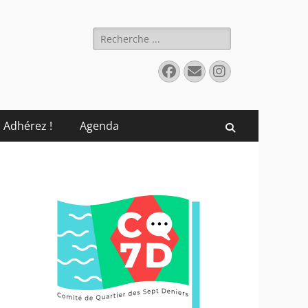
Rechercher :
Facebook
E-
Instagram
mail
Adhérez !
Agenda
Recherche