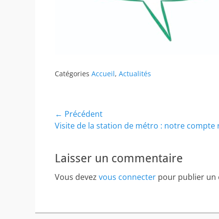
Catégories
Accueil
,
Actualités
Navigation
← Précédent
Article
Visite de la station de métro : notre compte
de
précédent :
l’article
Laisser un commentaire
Vous devez
vous connecter
pour publier un