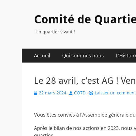
Comité de Quartie
Un quartier vivant !
Menu
Aller
Accueil
Qui sommes nous
L’Histoir
au
principal
contenu
Le 28 avril, c’est AG ! Ven
Posted
Author
22 mars 2024
CQ7D
Laisser un comment
on
Vous êtes conviés à l’Assemblée générale du 
Après le bilan de nos actions en 2023, nous 
quartier.