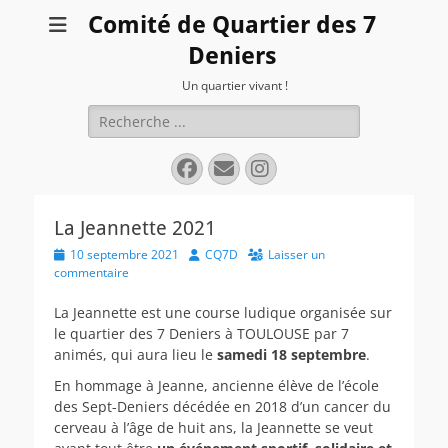
Comité de Quartier des 7
Deniers
Un quartier vivant !
Rechercher :
Facebook
E-
Instagram
mail
La Jeannette 2021
Posted
Author
10 septembre 2021
CQ7D
Laisser un
on
commentaire
La Jeannette est une course ludique organisée sur
le quartier des 7 Deniers à TOULOUSE par 7
animés, qui aura lieu le
samedi 18 septembre
.
En hommage à Jeanne, ancienne élève de l’école
des Sept-Deniers décédée en 2018 d’un cancer du
cerveau à l’âge de huit ans, la Jeannette se veut