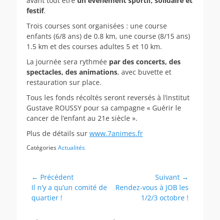
avant tout être
un événement sportif, solidaire et
festif
.
Trois courses sont organisées : une course
enfants (6/8 ans) de 0.8 km, une course (8/15 ans)
1.5 km et des courses adultes 5 et 10 km.
La journée sera rythmée
par des concerts, des
spectacles, des animations
, avec buvette et
restauration sur place.
Tous les fonds récoltés seront reversés à l’institut
Gustave ROUSSY pour sa campagne « Guérir le
cancer de l’enfant au 21e siècle ».
Plus de détails sur
www.7animes.fr
Catégories
Actualités
Navigation
← Précédent
Suivant →
Article
Article
Il n’y a qu’un comité de
Rendez-vous à JOB les
de
précédent :
suivant :
quartier !
1/2/3 octobre !
l’article