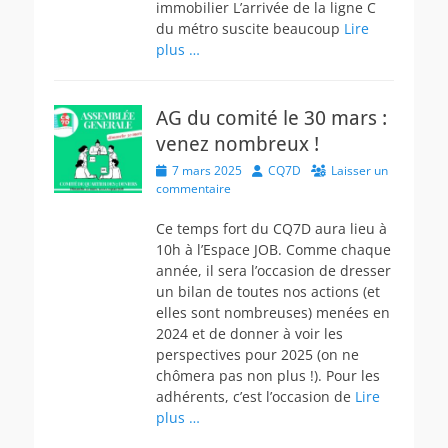
immobilier L’arrivée de la ligne C
du métro suscite beaucoup
Lire
plus …
AG du comité le 30 mars :
venez nombreux !
Posted
Author
7 mars 2025
CQ7D
Laisser un
on
commentaire
Ce temps fort du CQ7D aura lieu à
10h à l’Espace JOB. Comme chaque
année, il sera l’occasion de dresser
un bilan de toutes nos actions (et
elles sont nombreuses) menées en
2024 et de donner à voir les
perspectives pour 2025 (on ne
chômera pas non plus !). Pour les
adhérents, c’est l’occasion de
Lire
plus …