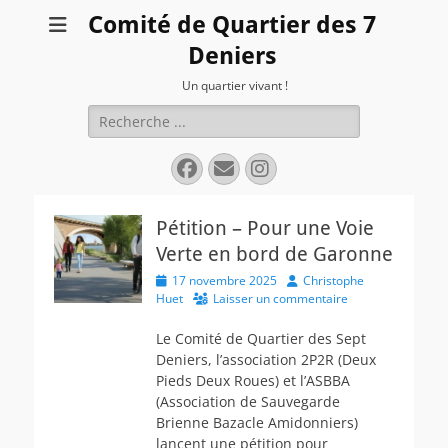
Comité de Quartier des 7
Deniers
Un quartier vivant !
Rechercher :
Facebook
E-
Instagram
mail
Pétition – Pour une Voie
Verte en bord de Garonne
Posted
Author
17 novembre 2025
Christophe
on
Huet
Laisser un commentaire
Le Comité de Quartier des Sept
Deniers, l’association 2P2R (Deux
Pieds Deux Roues) et l’ASBBA
(Association de Sauvegarde
Brienne Bazacle Amidonniers)
lancent une pétition pour