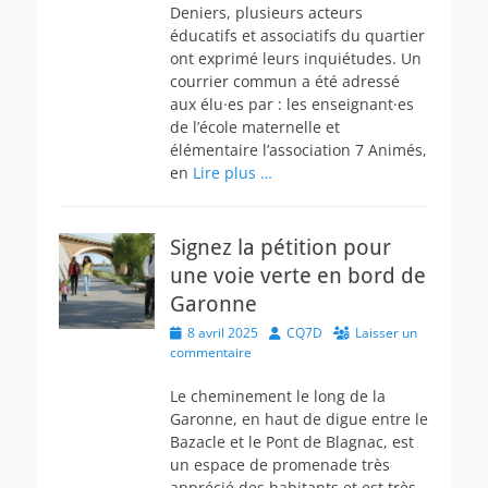
Deniers, plusieurs acteurs
éducatifs et associatifs du quartier
ont exprimé leurs inquiétudes. Un
courrier commun a été adressé
aux élu·es par : les enseignant·es
de l’école maternelle et
élémentaire l’association 7 Animés,
en
Lire plus …
Signez la pétition pour
une voie verte en bord de
Garonne
Posted
Author
8 avril 2025
CQ7D
Laisser un
on
commentaire
Le cheminement le long de la
Garonne, en haut de digue entre le
Bazacle et le Pont de Blagnac, est
un espace de promenade très
apprécié des habitants et est très