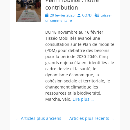
Plan mobilité : notre
contribution
Posted
Author
20 février 2025
CQ7D
Laisser
on
un commentaire
Du 18 novembre au 16 février
Tisséo Mobilités avancé une
consultation sur le Plan de mobilité
(PDM) pour débattre des besoins
pour la période 2030-2040. Cinq
grands enjeux étaient identifiés : le
cadre de vie et la santé, le
dynamisme économique, la
cohésion sociale et territoriale, le
changement climatique les
ressources et la biodiversité.
Marche, vélo,
Lire plus …
Navigation
←
Articles plus anciens
Articles plus récents
→
des