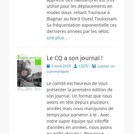
utilisé pour les déplacements en
modes doux, reliant Toulouse à
Blagnac au Nord Ouest Toulousain.
Sa fréquentation exponentielle ces
dernières années par les vélos,
Lire plus …
Le CQ a son journal !
Posted
Author
5 avril 2025
CQ7D
Laisser un
on
commentaire
Le comité est heureux de vous
présenter la première édition de
son journal. Un format que nous
avons en tête depuis plusieurs
années mais nous manquions de
temps pour parvenir à le . Avec
notre super équipe qui s’étoffe
d’années en années, nous avons
pu enfin aboutir ! Beaucoup