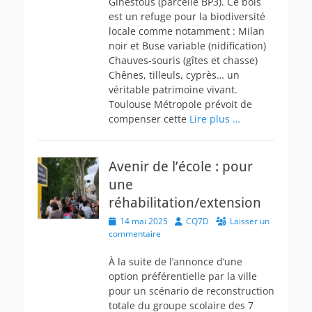
Ginestous (parcelle BP3). Ce bois
est un refuge pour la biodiversité
locale comme notamment : Milan
noir et Buse variable (nidification)
Chauves-souris (gîtes et chasse)
Chênes, tilleuls, cyprès… un
véritable patrimoine vivant.
Toulouse Métropole prévoit de
compenser cette
Lire plus …
Avenir de l’école : pour
une
réhabilitation/extension
Posted
Author
14 mai 2025
CQ7D
Laisser un
on
commentaire
À la suite de l’annonce d’une
option préférentielle par la ville
pour un scénario de reconstruction
totale du groupe scolaire des 7