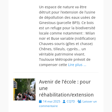
Un espace de nature va être
détruit pour l’extension de l’usine
de dépollution des eaux usées de
Ginestous (parcelle BP3). Ce bois
est un refuge pour la biodiversité
locale comme notamment : Milan
noir et Buse variable (nidification)
Chauves-souris (gîtes et chasse)
Chênes, tilleuls, cyprès… un
véritable patrimoine vivant.
Toulouse Métropole prévoit de
compenser cette
Lire plus …
Avenir de l’école : pour
une
réhabilitation/extension
Posted
Author
14 mai 2025
CQ7D
Laisser un
on
commentaire