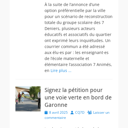
À la suite de l’annonce d’une
option préférentielle par la ville
pour un scénario de reconstruction
totale du groupe scolaire des 7
Deniers, plusieurs acteurs
éducatifs et associatifs du quartier
ont exprimé leurs inquiétudes. Un
courrier commun a été adressé
aux élu·es par : les enseignant·es
de l’école maternelle et
élémentaire l’association 7 Animés,
en
Lire plus …
Signez la pétition pour
une voie verte en bord de
Garonne
Posted
Author
8 avril 2025
CQ7D
Laisser un
on
commentaire