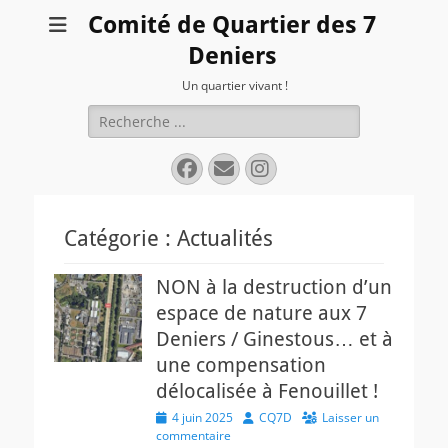
Comité de Quartier des 7
Deniers
Un quartier vivant !
Rechercher :
Facebook
E-
Instagram
mail
Catégorie :
Actualités
NON à la destruction d’un
espace de nature aux 7
Deniers / Ginestous… et à
une compensation
délocalisée à Fenouillet !
Posted
Author
4 juin 2025
CQ7D
Laisser un
on
commentaire