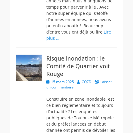
années mais nous manquions de
temps pour parvenir à le . Avec
notre super équipe qui s’étoffe
d’années en années, nous avons
pu enfin aboutir ! Beaucoup
d’entre vous ont déjà pu lire
Lire
plus …
Risque inondation : le
Comité de Quartier voit
Rouge
Posted
Author
15 mars 2025
CQ7D
Laisser
on
un commentaire
Construire en zone inondable, est
ce bien réglementaire et toujours
d’actualité ? Les enquêtes
publiques de Toulouse Métropole
et du préfet lancées en début
d’année ont permis de dévoiler les