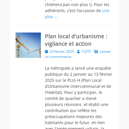
chômera pas non plus !). Pour les
adhérents, c’est l’occasion de
Lire
plus …
Plan local d’urbanisme :
vigilance et action
Posted
Author
24 février 2025
CQ7D
Laisser
on
un commentaire
La métropole a lancé une enquête
publique du 2 janvier au 13 février
2025 sur le PLUi-H (Plan Local
d’Urbanisme intercommunal et de
l’Habitat). Pour y participer, le
comité de quartier a mené
plusieurs réunions et établi une
contribution qui reflète les
préoccupations majeures des
habitants pour le futur, en lien
avec l’aménagement urbain, la