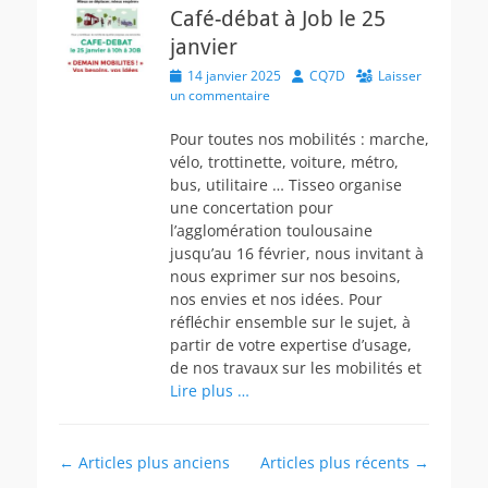
Café-débat à Job le 25
janvier
Posted
Author
14 janvier 2025
CQ7D
Laisser
on
un commentaire
Pour toutes nos mobilités : marche,
vélo, trottinette, voiture, métro,
bus, utilitaire … Tisseo organise
une concertation pour
l’agglomération toulousaine
jusqu’au 16 février, nous invitant à
nous exprimer sur nos besoins,
nos envies et nos idées. Pour
réfléchir ensemble sur le sujet, à
partir de votre expertise d’usage,
de nos travaux sur les mobilités et
Lire plus …
Navigation
←
Articles plus anciens
Articles plus récents
→
des