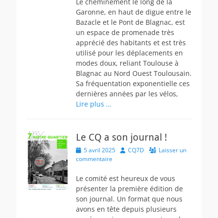
Le cheminement le long de la
Garonne, en haut de digue entre le
Bazacle et le Pont de Blagnac, est
un espace de promenade très
apprécié des habitants et est très
utilisé pour les déplacements en
modes doux, reliant Toulouse à
Blagnac au Nord Ouest Toulousain.
Sa fréquentation exponentielle ces
dernières années par les vélos,
Lire plus …
Le CQ a son journal !
Posted
Author
5 avril 2025
CQ7D
Laisser un
on
commentaire
Le comité est heureux de vous
présenter la première édition de
son journal. Un format que nous
avons en tête depuis plusieurs