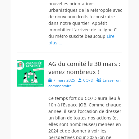
nouvelles orientations
urbanistiques de la Métropole avec
de nouveaux droits à construire
dans notre quartier. Appétit
immobilier L’arrivée de la ligne C
du métro suscite beaucoup
Lire
plus …
AG du comité le 30 mars :
venez nombreux !
Posted
Author
7 mars 2025
CQ7D
Laisser un
on
commentaire
Ce temps fort du CQ7D aura lieu à
10h à l’Espace JOB. Comme chaque
année, il sera l’occasion de dresser
un bilan de toutes nos actions (et
elles sont nombreuses) menées en
2024 et de donner à voir les
perspectives pour 2025 (on ne